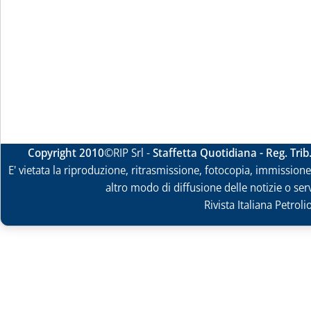
Copyright 2010
©RIP Srl -
Staffetta Quotidiana - Reg. Tri
E' vietata la riproduzione, ritrasmissione, fotocopia, immissione 
altro modo di diffusione delle notizie o ser
Rivista Italiana Petrol