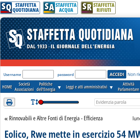
S
S
S
Attenzione! Esegui l'accesso per lèggere interamente la notizia.
Q
A
R
STAFFETTA
STAFFETTA
STAFFETTA
QUOTIDIANA
ACQUA
RIFIUTI
'Modulo Login per accedere'
Non ri
Username
password
Società
Politiche
Attività
HOME
▼
Leggi e atti amministrativi
▼
Associazioni
dell'Energia
Parlamentare
Rinnovabili e Altre Fonti di Energia - Efficienza
Torna alla sezione
lun
Eolico, Rwe mette in esercizio 54 MW