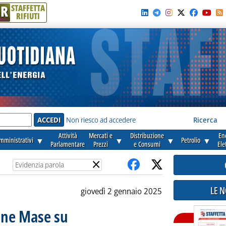
R
STAFFETTA
RIFIUTI
e'
Non riesco ad accedere
Ricerca
Attività
Mercati e
Distribuzione
En
amministrativi
▼
▼
▼
Petrolio
▼
Parlamentare
Prezzi
e Consumi
Ele
×
LE 
giovedì 2 gennaio 2025
one Mase su