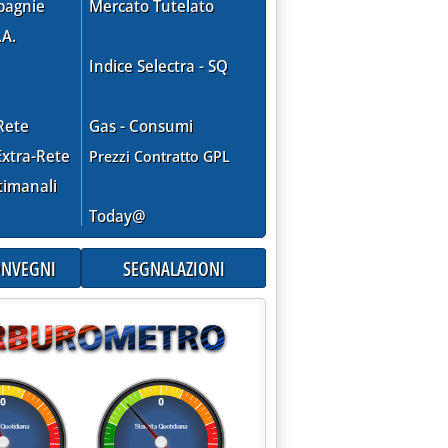
pagnie
Mercato Tutelato
.A.
Indice Selectra - SQ
Rete
Gas - Consumi
xtra-Rete
Prezzi Contratto GPL
timanali
Today@
CONVEGNI
SEGNALAZIONI