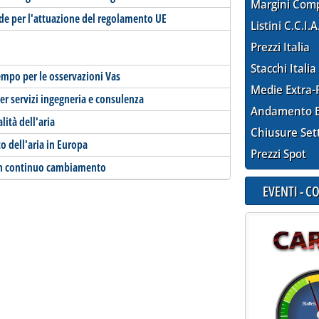
Margini Com
de per l'attuazione del regolamento UE
Listini C.C.I.A
Prezzi Italia
Stacchi Italia
tempo per le osservazioni Vas
Medie Extra-
r servizi ingegneria e consulenza
Andamento E
ità dell'aria
Chiusure Set
o dell'aria in Europa
Prezzi Spot
in continuo cambiamento
EVENTI - 