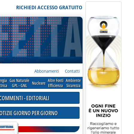
RICHIEDI ACCESSO GRATUITO
Abbonamenti
Contatti
ergia
Gas Naturale
Altre Fonti
Ambiente
Nucleare
ttrica
GPL - GNL
Efficienza
Sicurezza
COMMENTI - EDITORIALI
NOTIZIE GIORNO PER GIORNO