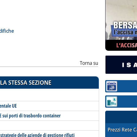
ia
difiche
L’ACCIS
Torna su
LA STESSA SEZIONE
Sezione:
Sezione: quotaz
ientale UE
 sui porti di trasbordo container
STAFFETTA PRE
Prezzi Rete 
trategie delle aziende di gestione rifiuti