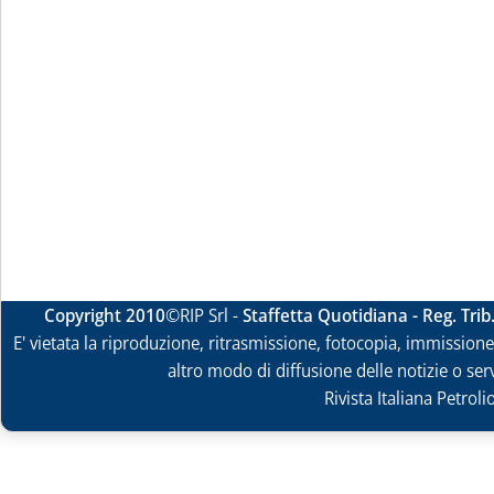
Copyright 2010
©RIP Srl -
Staffetta Quotidiana - Reg. Tri
E' vietata la riproduzione, ritrasmissione, fotocopia, immissione 
altro modo di diffusione delle notizie o ser
Rivista Italiana Petrol