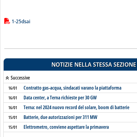
Lista allegati PDF alla notizia
1-25dsai
NOTIZIE NELLA STESSA SEZIONE
Successive
Contratto gas-acqua, sindacati varano la piattaforma
16/01
Data center, a Terna richieste per 30 GW
16/01
Terna: nel 2024 nuovo record del solare, boom di batterie
16/01
Batterie, due autorizzazioni per 311 MW
15/01
Elettrometro, conviene aspettare la primavera
15/01