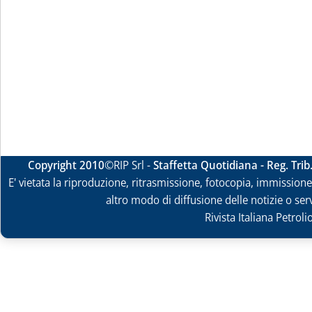
Copyright 2010
©RIP Srl -
Staffetta Quotidiana - Reg. Tri
E' vietata la riproduzione, ritrasmissione, fotocopia, immissione 
altro modo di diffusione delle notizie o ser
Rivista Italiana Petrol