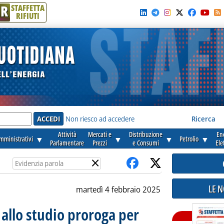
R
STAFFETTA
RIFIUTI
e'
Non riesco ad accedere
Ricerca
Attività
Mercati e
Distribuzione
En
amministrativi
▼
▼
▼
Petrolio
▼
Parlamentare
Prezzi
e Consumi
Ele
×
LE 
martedì 4 febbraio 2025
 allo studio proroga per