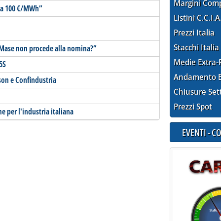
Margini Com
tà a 100 €/MWh”
Listini C.C.I.A
Prezzi Italia
Stacchi Italia
l Mase non procede alla nomina?”
Medie Extra-
5S
Andamento E
son e Confindustria
Chiusure Set
Prezzi Spot
 per l'industria italiana
EVENTI - 