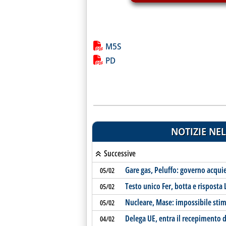
Lista allegati PDF alla notiz
M5S
PD
NOTIZIE NEL
Successive
Gare gas, Peluffo: governo acquie
05/02
Testo unico Fer, botta e risposta
05/02
Nucleare, Mase: impossibile stima
05/02
Delega UE, entra il recepimento de
04/02