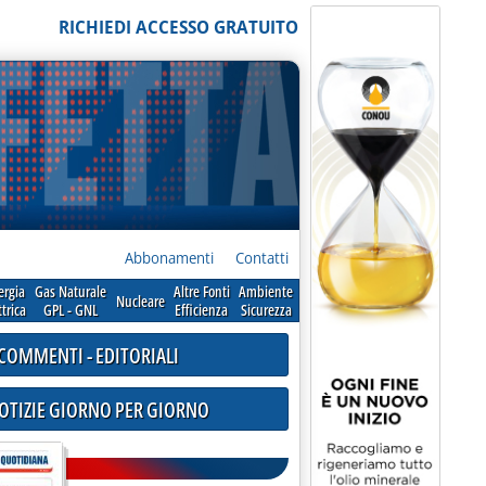
RICHIEDI ACCESSO GRATUITO
Abbonamenti
Contatti
ergia
Gas Naturale
Altre Fonti
Ambiente
Nucleare
ttrica
GPL - GNL
Efficienza
Sicurezza
COMMENTI - EDITORIALI
NOTIZIE GIORNO PER GIORNO