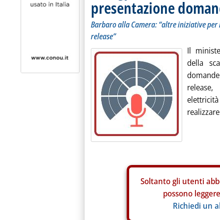
presentazione doma
Barbaro alla Camera: “altre iniziative per 
release”
Il minis
della sc
domande 
release
elettrici
realizzare
Soltanto gli
utenti abb
possono leggere 
Richiedi un 