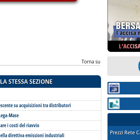
ia
L’ACCIS
Torna su
LA STESSA SEZIONE
Sezione:
scente su acquisizioni tra distributori
Sezione: quotaz
 Lega-Mase
re i costi del riavvio
STAFFETTA PRE
Prezzi Rete 
lla direttiva emissioni industriali