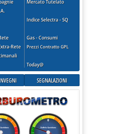
pagnie
Mercato Tutelato
.A.
Indice Selectra - SQ
Rete
Gas - Consumi
xtra-Rete
Prezzi Contratto GPL
timanali
Today@
CONVEGNI
SEGNALAZIONI