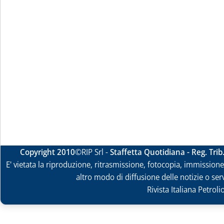
Copyright 2010
©RIP Srl -
Staffetta Quotidiana - Reg. Tri
E' vietata la riproduzione, ritrasmissione, fotocopia, immissione 
altro modo di diffusione delle notizie o ser
Rivista Italiana Petrol