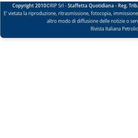
Copyright 2010
©RIP Srl -
Staffetta Quotidiana - Reg. Tri
E' vietata la riproduzione, ritrasmissione, fotocopia, immissione 
altro modo di diffusione delle notizie o ser
Rivista Italiana Petrol