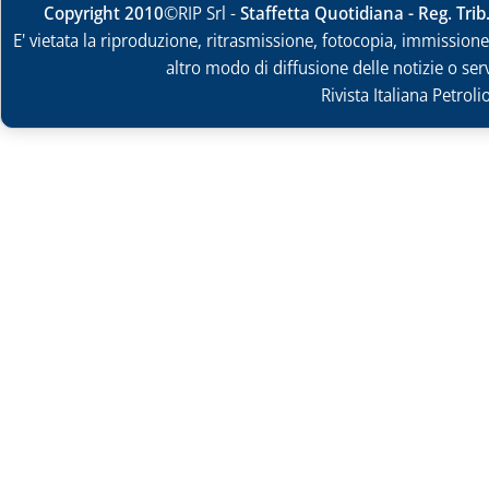
Copyright 2010
©RIP Srl -
Staffetta Quotidiana - Reg. Tri
E' vietata la riproduzione, ritrasmissione, fotocopia, immissione 
altro modo di diffusione delle notizie o ser
Rivista Italiana Petrol