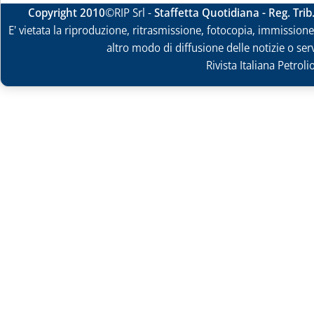
Copyright 2010
©RIP Srl -
Staffetta Quotidiana - Reg. Tri
E' vietata la riproduzione, ritrasmissione, fotocopia, immissione 
altro modo di diffusione delle notizie o ser
Rivista Italiana Petrol