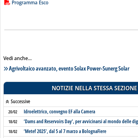
Lista allegati PDF alla notizia
Programma Esco
Vedi anche...
Lista notizie correlate
Agrivoltaico avanzato, evento Solax Power-Sunerg Solar
NOTIZIE NELLA STESSA SEZIONE
Successive
Idroelettrico, convegno EF alla Camera
20/02
‘Dams and Reservoirs Day', per avvicinarsi al mondo delle di
18/02
‘Metef 2025', dal 5 al 7 marzo a BolognaFiere
18/02