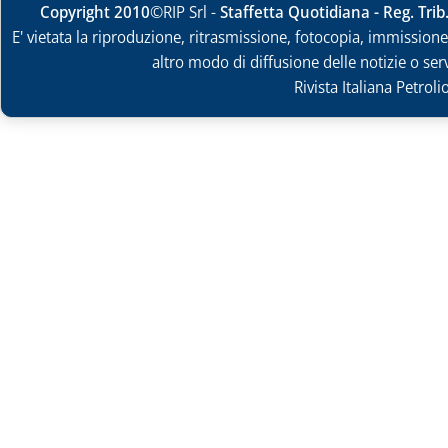
Copyright 2010
©RIP Srl -
Staffetta Quotidiana - Reg. Tri
E' vietata la riproduzione, ritrasmissione, fotocopia, immissione 
altro modo di diffusione delle notizie o ser
Rivista Italiana Petrol