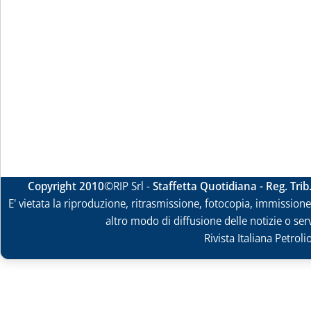
Copyright 2010
©RIP Srl -
Staffetta Quotidiana - Reg. Tri
E' vietata la riproduzione, ritrasmissione, fotocopia, immissione 
altro modo di diffusione delle notizie o ser
Rivista Italiana Petrol