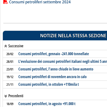
Lista allegati PDF alla notizia
Consumi petroliferi settembre 2024
NOTIZIE NELLA STESSA SEZIONE
Successive
Consumi petroliferi, gennaio -241.000 tonnellate
20/02
L'evoluzione dei consumi petroliferi italiani negli ultimi 5 an
28/01
Consumi petroliferi, l'anno chiude in lieve aumento
23/01
Consumi petroliferi di novembre ancora in calo
19/12
Consumi petroliferi, in ottobre +110mila t
21/11
Precedenti
Consumi petroliferi, in agosto +91.000 t
18/09