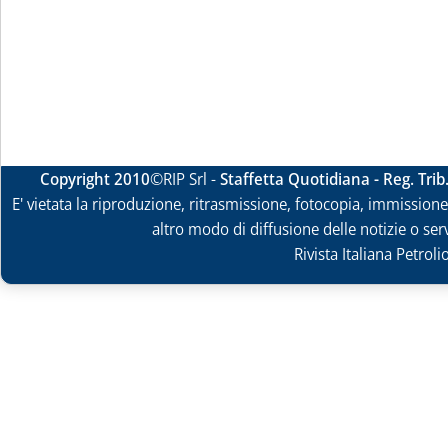
Copyright 2010
©RIP Srl -
Staffetta Quotidiana - Reg. Tri
E' vietata la riproduzione, ritrasmissione, fotocopia, immissione 
altro modo di diffusione delle notizie o ser
Rivista Italiana Petrol