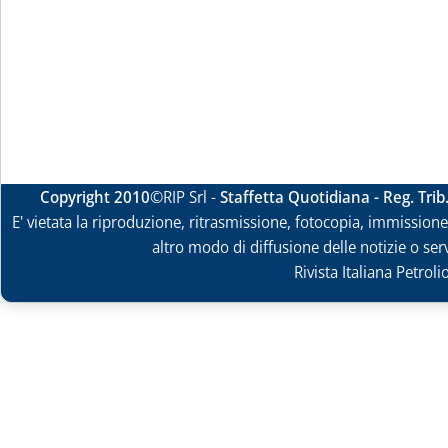
Copyright 2010
©RIP Srl -
Staffetta Quotidiana - Reg. Tri
E' vietata la riproduzione, ritrasmissione, fotocopia, immissione 
altro modo di diffusione delle notizie o ser
Rivista Italiana Petrol