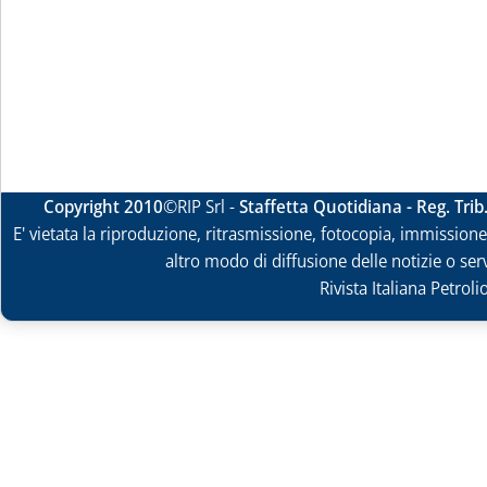
Copyright 2010
©RIP Srl -
Staffetta Quotidiana - Reg. Tri
E' vietata la riproduzione, ritrasmissione, fotocopia, immissione 
altro modo di diffusione delle notizie o ser
Rivista Italiana Petrol