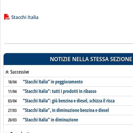
Lista allegati PDF alla notizia
Stacchi Italia
NOTIZIE NELLA STESSA SEZIONE
Successive
“Stacchi Italia” in peggioramento
18/04
“Stacchi Italia”: tutti i prodotti in ribasso
11/04
“Stacchi Italia”: giù benzina e diesel, schizza il risca
03/04
“Stacchi Italia”, in diminuzione benzina e diesel
27/03
“Stacchi Italia” in diminuzione
20/03