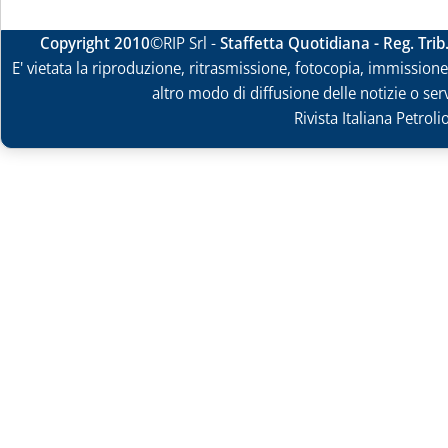
Copyright 2010
©RIP Srl -
Staffetta Quotidiana - Reg. Tri
E' vietata la riproduzione, ritrasmissione, fotocopia, immissione 
altro modo di diffusione delle notizie o ser
Rivista Italiana Petrol