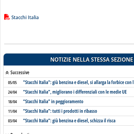
Lista allegati PDF alla notizia
Stacchi Italia
NOTIZIE NELLA STESSA SEZIONE
Successive
"Stacchi Italia": giù benzina e diesel, si allarga la forbice con 
05/05
“Stacchi Italia”, migliorano i differenziali con le medie UE
24/04
“Stacchi Italia” in peggioramento
18/04
“Stacchi Italia”: tutti i prodotti in ribasso
11/04
“Stacchi Italia”: giù benzina e diesel, schizza il risca
03/04