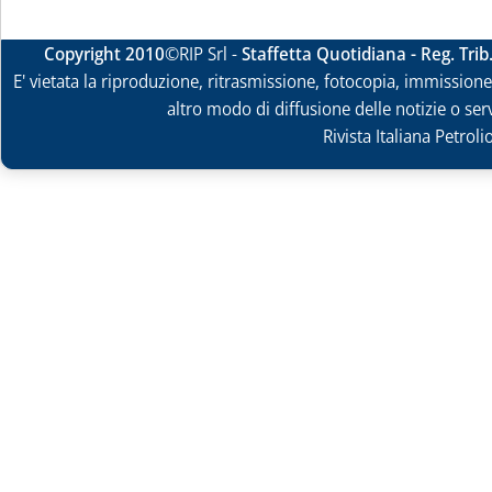
Copyright 2010
©RIP Srl -
Staffetta Quotidiana - Reg. Tri
E' vietata la riproduzione, ritrasmissione, fotocopia, immissione 
altro modo di diffusione delle notizie o ser
Rivista Italiana Petrol