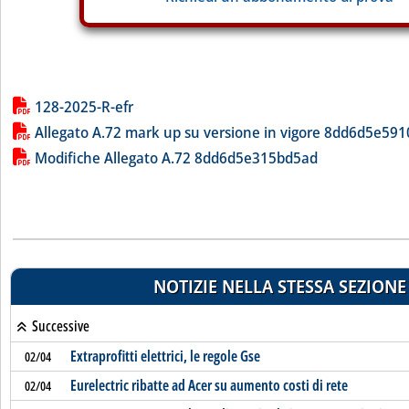
Lista allegati PDF alla notizia
128-2025-R-efr
Allegato A.72 mark up su versione in vigore 8dd6d5e591
Modifiche Allegato A.72 8dd6d5e315bd5ad
NOTIZIE NELLA STESSA SEZIONE
Successive
Extraprofitti elettrici, le regole Gse
02/04
Eurelectric ribatte ad Acer su aumento costi di rete
02/04