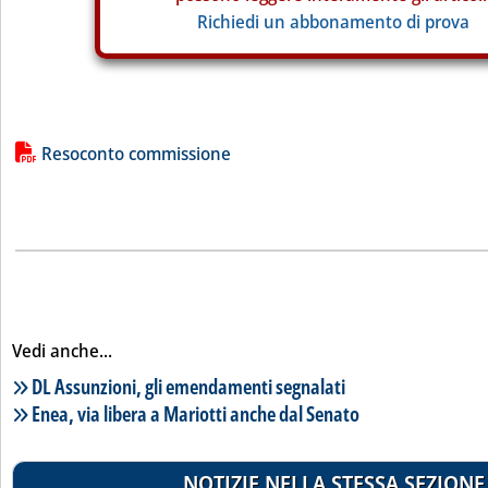
Richiedi un abbonamento di prova
Lista allegati PDF alla notizia
Resoconto commissione
Vedi anche...
Lista notizie correlate
DL Assunzioni, gli emendamenti segnalati
Enea, via libera a Mariotti anche dal Senato
NOTIZIE NELLA STESSA SEZIONE