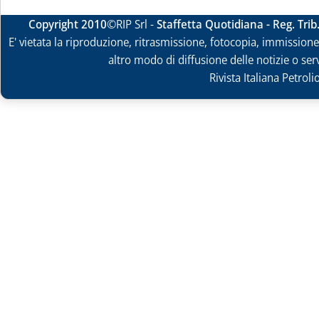
Copyright 2010
©RIP Srl -
Staffetta Quotidiana - Reg. Tri
E' vietata la riproduzione, ritrasmissione, fotocopia, immissione 
altro modo di diffusione delle notizie o ser
Rivista Italiana Petrol