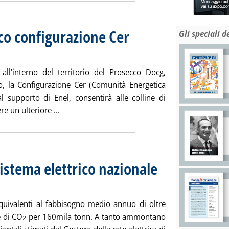
co configurazione Cer
Gli speciali d
prile 2025 alle 15.51.
 all'interno del territorio del Prosecco Docg,
, la Configurazione Cer (Comunità Energetica
al supporto di Enel, consentirà alle colline di
Leggi tutta la notizia: 'Inaugurata nel Prosecc
 un ulteriore ...
sistema elettrico nazionale
ubblicata mercoledì 02 aprile 2025 alle 15.50.
ivalenti al fabbisogno medio annuo di oltre
e di CO
per 160mila tonn. A tanto ammontano
2