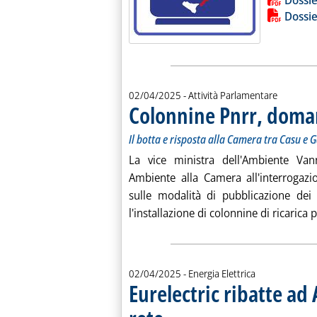
Dossie
Dossie
02/04/2025
- Attività Parlamentare
Colonnine Pnrr, doma
Il botta e risposta alla Camera tra Casu e 
La vice ministra dell'Ambiente Va
Ambiente alla Camera all'interrogaz
sulle modalità di pubblicazione dei
l'installazione di colonnine di ricarica p
02/04/2025
- Energia Elettrica
Eurelectric ribatte ad
. Sottotitolo: "Errata la previsione di un radd
. Pubblicata mercoledì 02 aprile 2025 alle 16