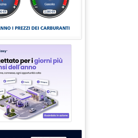
electric ribatte ad Acer su aumento costi di rete'
nzie Ppa, Mase: decreto pronto, è al Mef per il concerto'