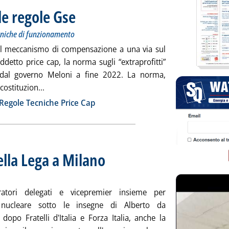
 le regole Gse
. Sottotitolo: Attivato il portale e pubblicate le regole tecniche
. Pubblicata mercoledì 02 aprile 2025 alle 20.24.
tecniche di funzionamento
o al meccanismo di compensazione a una via sul
ddetto price cap, la norma sugli “extraprofitti”
a dal governo Meloni a fine 2022. La norma,
Leggi tutta la notizia: 'Extraprofitti elettrici, le reg
ostituzion...
ia
Regole Tecniche Price Cap
lla Lega a Milano
. Sottotitolo: Lunedì 14 con Descalzi e Cattaneo
. Pubblicata mercoledì 02 aprile 2025 alle 19.8.
ratori delegati e vicepremier insieme per
a nucleare sotto le insegne di Alberto da
dopo Fratelli d'Italia e Forza Italia, anche la