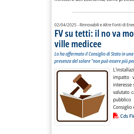
02/04/2025
- Rinnovabili e Altre Fonti di Ener
FV su tetti: il no va m
ville medicee
. Sottotitolo: Lo ha af
. Pubblicata mercoledì 
Lo ha affermato il Consiglio di Stato in un
presenza del solare "non può essere più per
L'installa
impatto 
interesse 
valutato 
pubblico 
Consiglio d
Lista allegati PDF alla notiz
Cds FV