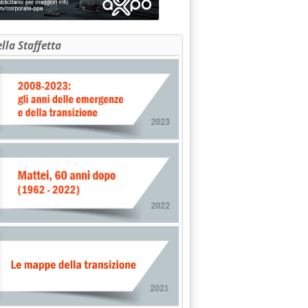
ella Staffetta
o configurazione Cer ‘Borgoluce' '