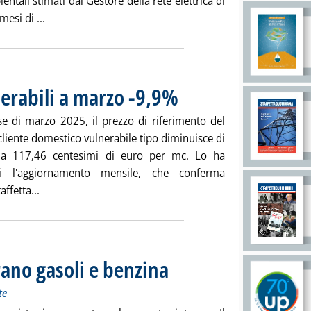
entali stimati dal Gestore della rete elettrica di
Leggi tutta la notizia: 'Terna: con ora legale sistema 
esi di ...
lnerabili a marzo -9,9%
. Pubblicata mercoledì 02 aprile 2025 al
se di marzo 2025, il prezzo di riferimento del
 cliente domestico vulnerabile tipo diminuisce di
a 117,46 centesimi di euro per mc. Lo ha
gi l'aggiornamento mensile, che conferma
Leggi tutta la notizia: 'Bolletta gas, per i vulnerabili a
ffetta...
arano gasoli e benzina
. Sottotitolo: Andamento dei prezzi sul merc
. Pubblicata mercoledì 02 aprile 2025 alle 
te