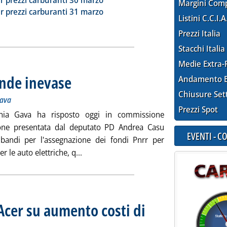
r prezzi carburanti 30 marzo
Margini Com
r prezzi carburanti 31 marzo
Listini C.C.I.A
Prezzi Italia
Stacchi Italia
Medie Extra-
nde inevase
. Sottotitolo: Il botta e risposta alla Camera tra Casu e Gava
. Pubblicata mercoledì 02 aprile 2025 alle 16.49.
Andamento E
Chiusure Set
Gava
Prezzi Spot
nnia Gava ha risposto oggi in commissione
ione presentata dal deputato PD Andrea Casu
EVENTI - 
 bandi per l'assegnazione dei fondi Pnrr per
Leggi tutta la notizia: 'Colonnine Pnrr,
er le auto elettriche, q...
 Acer su aumento costi di
oppio al 2050, l'Agenzia dei regolatori dovrebbe riconsiderarla o rischia scoraggiare l'elettrific
.37.