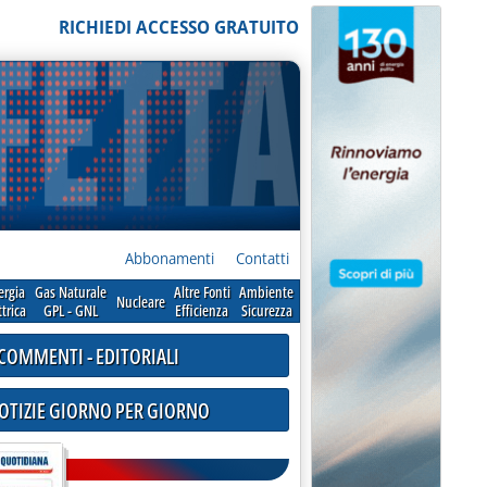
RICHIEDI ACCESSO GRATUITO
Abbonamenti
Contatti
ergia
Gas Naturale
Altre Fonti
Ambiente
Nucleare
ttrica
GPL - GNL
Efficienza
Sicurezza
COMMENTI - EDITORIALI
NOTIZIE GIORNO PER GIORNO