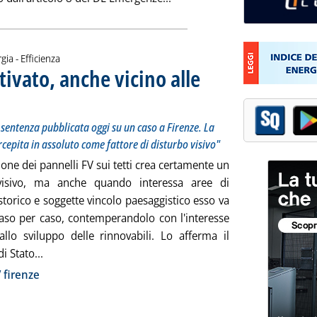
gia - Efficienza
otivato, anche vicino alle
fermato il Consiglio di Stato in una sentenza pubblicata oggi su un caso a Firenze. La presenza 
02 aprile 2025 alle 16.2.
a sentenza pubblicata oggi su un caso a Firenze. La
cepita in assoluto come fattore di disturbo visivo"
zione dei pannelli FV sui tetti crea certamente un
visivo, ma anche quando interessa aree di
storico e soggette vincolo paesaggistico esso va
caso per caso, contemperandolo con l'interesse
allo sviluppo delle rinnovabili. Lo afferma il
Leggi tutta la notizia: 'FV su tetti: il no va motivato, a
i Stato...
ia
 firenze