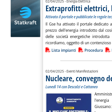
02/04/2025
- Energia Elettrica
Extraprofitti elettrici,
Attivato il portale e pubblicate le regole 
Il Gse ha attivato il portale dedicat
prezzo dell'energia introdotto dal cosi
delle società energetiche introdott
ricordiamo, oggetto di un contenzioso c
Lista allegati PDF alla notiz
Lista impianti
Procedura
02/04/2025
- Eventi Manifestazioni
Nucleare, convegno de
Lunedì 14 con Descalzi e Cattaneo
Amminist
l'energi
Giussano: 