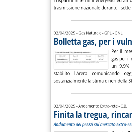
i risparmi in termini energetici ed ambi
trasmissione nazionale durante i sette m
02/04/2025
- Gas Naturale - GPL - GNL
Bolletta gas, per i vu
Per il me
gas per il
un 9,9% 
stabilito l'Arera comunicando og
sostanzialmente la stima di ieri della Sta
di:
02/04/2025
- Andamento Extra-rete -
C.B.
Finita la tregua, rinc
Andamento dei prezzi sul mercato extra-re