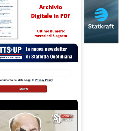
Archivio
 di funzionamento
Digitale in PDF
Ultimo numero:
mercoledì 5 agosto
ole Gse'