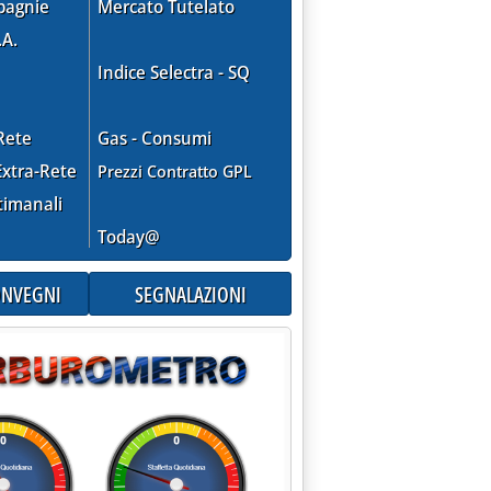
pagnie
Mercato Tutelato
.A.
Indice Selectra - SQ
Rete
Gas - Consumi
xtra-Rete
Prezzi Contratto GPL
timanali
Today@
CONVEGNI
SEGNALAZIONI
 domande inevase '
azione"