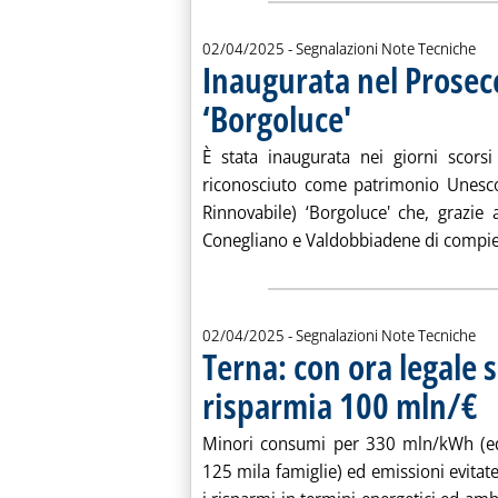
02/04/2025
- Segnalazioni Note Tecniche
Inaugurata nel Prosec
‘Borgoluce'
. Pubblicata mercoledì 02 a
È stata inaugurata nei giorni scorsi
riconosciuto come patrimonio Unesco
Rinnovabile) ‘Borgoluce' che, grazie 
Conegliano e Valdobbiadene di compiere
02/04/2025
- Segnalazioni Note Tecniche
Terna: con ora legale 
risparmia 100 mln/€
. P
Minori consumi per 330 mln/kWh (equ
125 mila famiglie) ed emissioni evitat