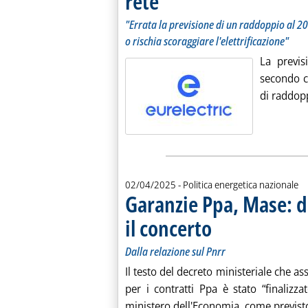
rete
"Errata la previsione di un raddoppio al 20
o rischia scoraggiare l'elettrificazione"
La previs
secondo cu
di raddopp
02/04/2025
- Politica energetica nazionale
Garanzie Ppa, Mase: d
il concerto
. Sottotitolo: Dalla relazione 
. Pubblicata mercoledì 02 apr
Dalla relazione sul Pnrr
Il testo del decreto ministeriale che as
per i contratti Ppa è stato “finalizza
ministero dell'Economia, come previsto