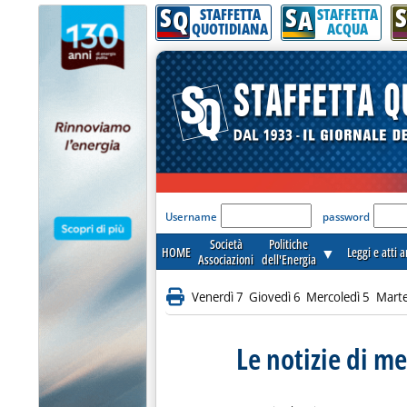
S
S
S
Q
A
STAFFETTA
STAFFETTA
QUOTIDIANA
ACQUA
'Modulo Login per acceder
Username
password
Società
Politiche
HOME
▼
Leggi e atti 
Associazioni
dell'Energia
Venerdì 7
Giovedì 6
Mercoledì 5
Marte
Le notizie di me