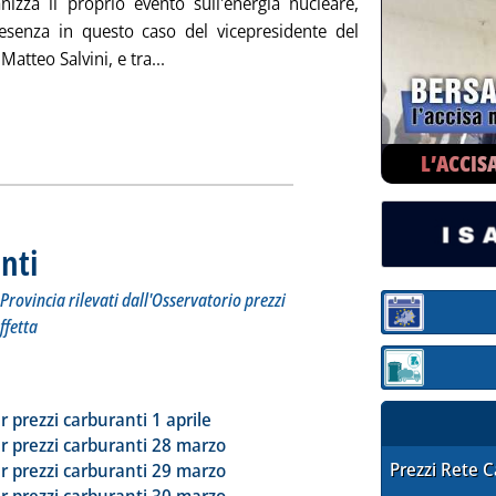
nizza il proprio evento sull'energia nucleare,
esenza in questo caso del vicepresidente del
Leggi tutta la notizia: 'Nucleare, convegn
Matteo Salvini, e tra...
L’ACCIS
nti
. Sottotitolo: I prezzi praticati per compagnia, Regione e Provincia rilevati dall'Osserva
. Pubblicata mercoledì 02 aprile 2025 alle 17.40.
Provincia rilevati dall'Osservatorio prezzi
Sezione:
ffetta
Sezione: quotaz
tta la notizia: 'Dossier prezzi carburanti'
ia
r prezzi carburanti 1 aprile
r prezzi carburanti 28 marzo
STAFFETTA PRE
Prezzi Rete 
r prezzi carburanti 29 marzo