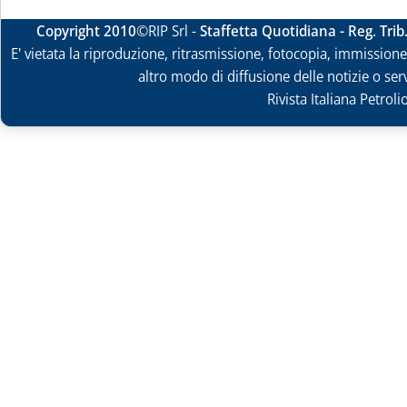
Copyright 2010
©RIP Srl -
Staffetta Quotidiana - Reg. Tri
E' vietata la riproduzione, ritrasmissione, fotocopia, immissione 
altro modo di diffusione delle notizie o ser
Rivista Italiana Petrol