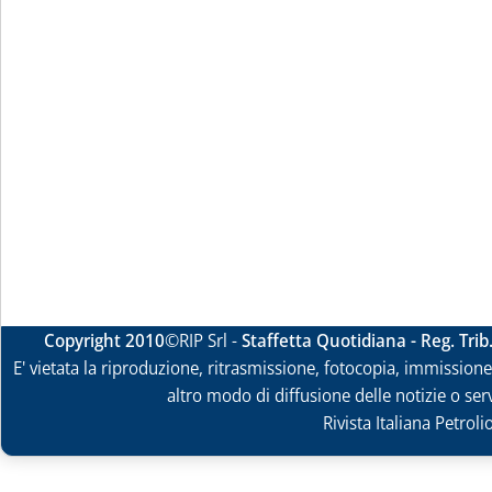
Copyright 2010
©RIP Srl -
Staffetta Quotidiana - Reg. Tri
E' vietata la riproduzione, ritrasmissione, fotocopia, immissione 
altro modo di diffusione delle notizie o ser
Rivista Italiana Petrol