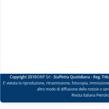
Copyright 2010
©RIP Srl -
Staffetta Quotidiana - Reg. Tri
E' vietata la riproduzione, ritrasmissione, fotocopia, immissione 
altro modo di diffusione delle notizie o ser
Rivista Italiana Petrol