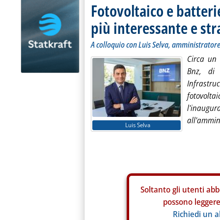
Fotovoltaico e batteri
più interessante e str
A colloquio con Luis Selva, amministratore
Circa un 
Bnz, di 
Infrastr
fotovolt
l'inaug
all'ammin
Luis Selva
Soltanto gli
utenti abb
possono leggere 
Richiedi un 