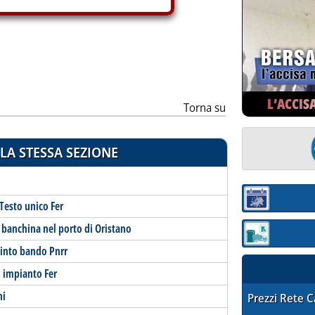
L’ACCIS
Torna su
LA STESSA SEZIONE
Sezione:
 Testo unico Fer
a banchina nel porto di Oristano
Sezione: quotaz
uinto bando Pnrr
n impianto Fer
ni
STAFFETTA PRE
Prezzi Rete 