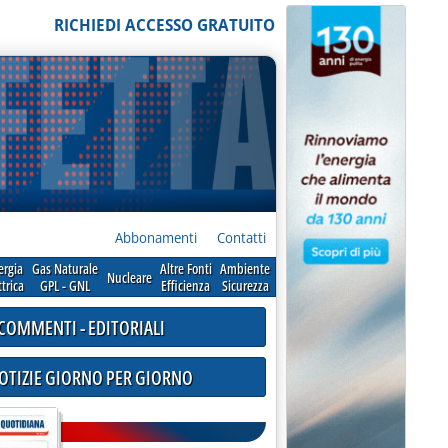
RICHIEDI ACCESSO GRATUITO
Abbonamenti
Contatti
ergia
Gas Naturale
Altre Fonti
Ambiente
Nucleare
ttrica
GPL - GNL
Efficienza
Sicurezza
COMMENTI - EDITORIALI
NOTIZIE GIORNO PER GIORNO