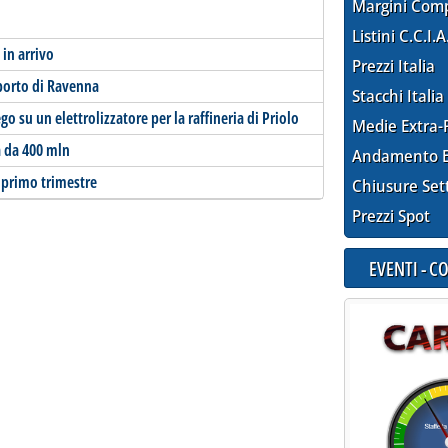
Margini Com
Listini C.C.I.A
 in arrivo
Prezzi Italia
 porto di Ravenna
Stacchi Italia
 su un elettrolizzatore per la raffineria di Priolo
Medie Extra-
a da 400 mln
Andamento E
l primo trimestre
Chiusure Set
Prezzi Spot
EVENTI - 