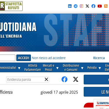
R
STAFFETTA
RIFIUTI
e'
Non riesco ad accedere
Ricerca
Attività
Mercati e
Distribuzione
En
amministrativi
▼
▼
▼
Petrolio
▼
Parlamentare
Prezzi
e Consumi
Ele
×
LE 
fficienza
giovedì 17 aprile 2025