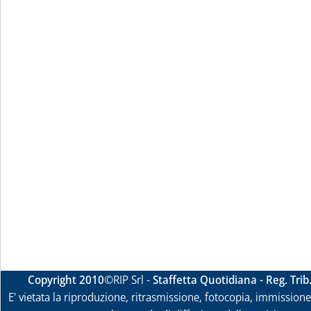
Copyright 2010
©RIP Srl -
Staffetta Quotidiana - Reg. Tri
E' vietata la riproduzione, ritrasmissione, fotocopia, immissione 