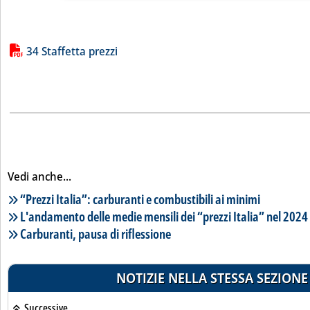
Lista allegati PDF alla notizia
34 Staffetta prezzi
Vedi anche...
Lista notizie correlate
“Prezzi Italia”: carburanti e combustibili ai minimi
L'andamento delle medie mensili dei “prezzi Italia” nel 2024
Carburanti, pausa di riflessione
NOTIZIE NELLA STESSA SEZIONE
Successive