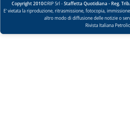
Copyright 2010
©RIP Srl -
Staffetta Quotidiana - Reg. Tri
E' vietata la riproduzione, ritrasmissione, fotocopia, immissione 
altro modo di diffusione delle notizie o ser
Rivista Italiana Petrol