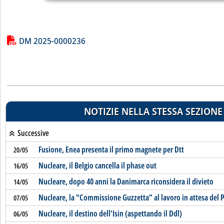
Lista allegati PDF alla notizia
DM 2025-0000236
NOTIZIE NELLA STESSA SEZIONE
Successive
Fusione, Enea presenta il primo magnete per Dtt
20/05
Nucleare, il Belgio cancella il phase out
16/05
Nucleare, dopo 40 anni la Danimarca riconsidera il divieto
14/05
Nucleare, la “Commissione Guzzetta” al lavoro in attesa del
07/05
Nucleare, il destino dell'Isin (aspettando il Ddl)
06/05