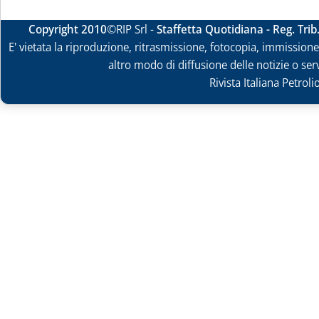
Copyright 2010
©RIP Srl -
Staffetta Quotidiana - Reg. Tri
E' vietata la riproduzione, ritrasmissione, fotocopia, immissione 
altro modo di diffusione delle notizie o ser
Rivista Italiana Petrol