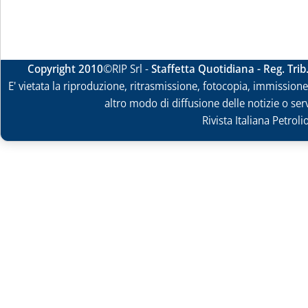
Copyright 2010
©RIP Srl -
Staffetta Quotidiana - Reg. Tri
E' vietata la riproduzione, ritrasmissione, fotocopia, immissione 
altro modo di diffusione delle notizie o ser
Rivista Italiana Petrol