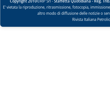
Copyright 2010
©RIP Srl -
Staffetta Quotidiana - Reg. Tri
E' vietata la riproduzione, ritrasmissione, fotocopia, immissione 
altro modo di diffusione delle notizie o ser
Rivista Italiana Petrol