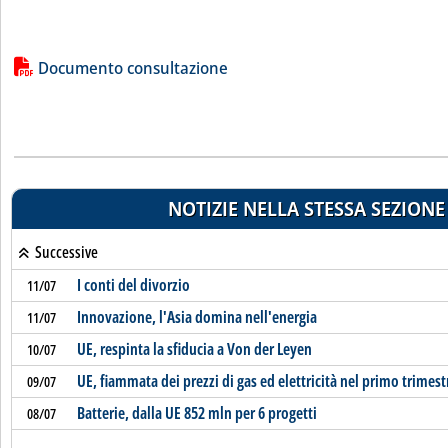
Lista allegati PDF alla notizia
Documento consultazione
NOTIZIE NELLA STESSA SEZIONE
Successive
I conti del divorzio
11/07
Innovazione, l'Asia domina nell'energia
11/07
UE, respinta la sfiducia a Von der Leyen
10/07
UE, fiammata dei prezzi di gas ed elettricità nel primo trimest
09/07
Batterie, dalla UE 852 mln per 6 progetti
08/07