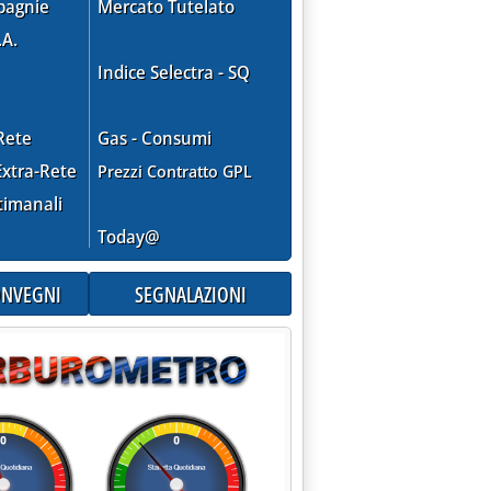
pagnie
Mercato Tutelato
.A.
Indice Selectra - SQ
Rete
Gas - Consumi
xtra-Rete
Prezzi Contratto GPL
timanali
Today@
CONVEGNI
SEGNALAZIONI