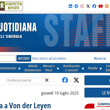
R
STAFFETTA
RIFIUTI
e'
Non riesco ad accedere
Ricerca
Attività
Mercati e
Distribuzione
En
amministrativi
▼
▼
▼
Petrolio
▼
Parlamentare
Prezzi
e Consumi
Ele
×
LE 
giovedì 10 luglio 2025
ia a Von der Leyen