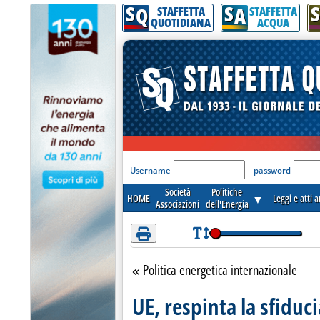
S
S
S
Attenzione! Esegui l'accesso per lèggere interamente la notizia.
Q
A
STAFFETTA
STAFFETTA
QUOTIDIANA
ACQUA
'Modulo Login per acceder
Username
password
Società
Politiche
HOME
▼
Leggi e atti 
Associazioni
dell'Energia
Politica energetica internazionale
Torna alla sezione
UE, respinta la sfiduc