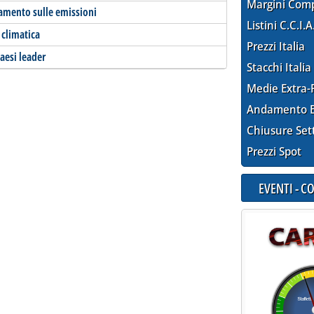
Margini Com
olamento sulle emissioni
Listini C.C.I.A
 climatica
Prezzi Italia
paesi leader
Stacchi Italia
Medie Extra-
Andamento E
Chiusure Set
Prezzi Spot
EVENTI - 