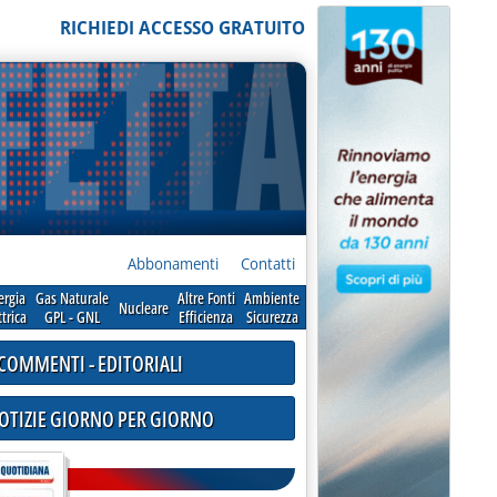
RICHIEDI ACCESSO GRATUITO
Abbonamenti
Contatti
ergia
Gas Naturale
Altre Fonti
Ambiente
Nucleare
ttrica
GPL - GNL
Efficienza
Sicurezza
COMMENTI - EDITORIALI
NOTIZIE GIORNO PER GIORNO