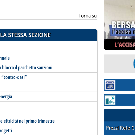
Torna su
LA STESSA SEZIONE
L’ACCIS
ennale
a blocca il pacchetto sanzioni
li “contro-dazi”
Sezione:
energia
Sezione: quotaz
elettricità nel primo trimestre
STAFFETTA PRE
Prezzi Rete 
rogetti