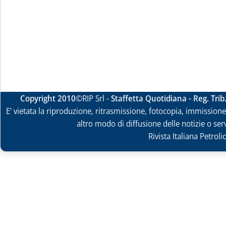
Copyright 2010
©RIP Srl -
Staffetta Quotidiana - Reg. Tri
E' vietata la riproduzione, ritrasmissione, fotocopia, immissione 
altro modo di diffusione delle notizie o ser
Rivista Italiana Petrol