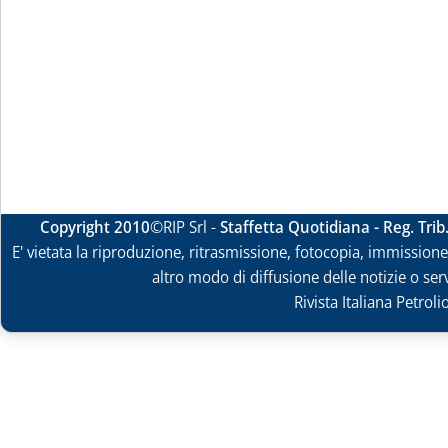
Copyright 2010
©RIP Srl -
Staffetta Quotidiana - Reg. Tri
E' vietata la riproduzione, ritrasmissione, fotocopia, immissione 
altro modo di diffusione delle notizie o ser
Rivista Italiana Petrol