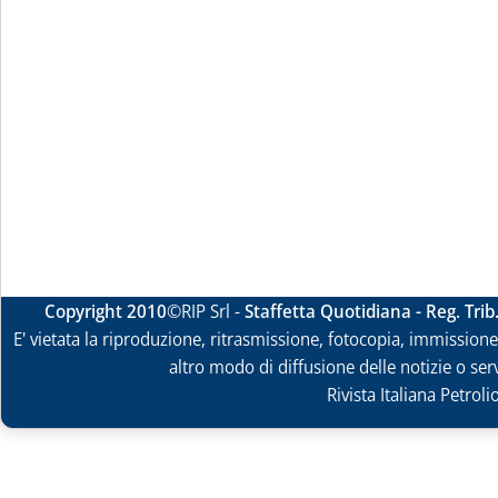
Copyright 2010
©RIP Srl -
Staffetta Quotidiana - Reg. Tri
E' vietata la riproduzione, ritrasmissione, fotocopia, immissione 
altro modo di diffusione delle notizie o ser
Rivista Italiana Petrol