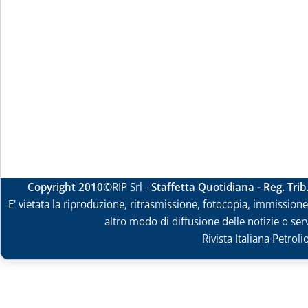
Copyright 2010
©RIP Srl -
Staffetta Quotidiana - Reg. Tri
E' vietata la riproduzione, ritrasmissione, fotocopia, immissione 
altro modo di diffusione delle notizie o ser
Rivista Italiana Petrol