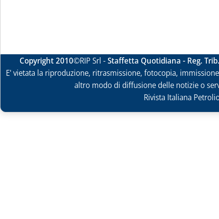
Copyright 2010
©RIP Srl -
Staffetta Quotidiana - Reg. Tri
E' vietata la riproduzione, ritrasmissione, fotocopia, immissione 
altro modo di diffusione delle notizie o ser
Rivista Italiana Petrol