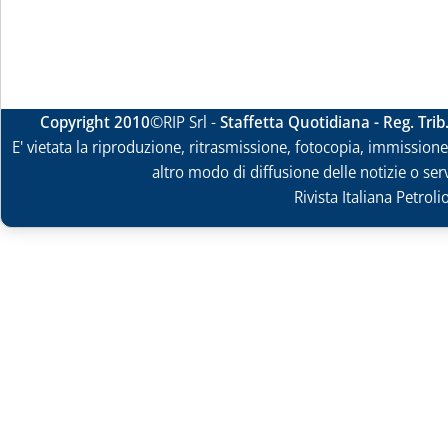
Copyright 2010
©RIP Srl -
Staffetta Quotidiana - Reg. Tri
E' vietata la riproduzione, ritrasmissione, fotocopia, immissione 
altro modo di diffusione delle notizie o ser
Rivista Italiana Petrol