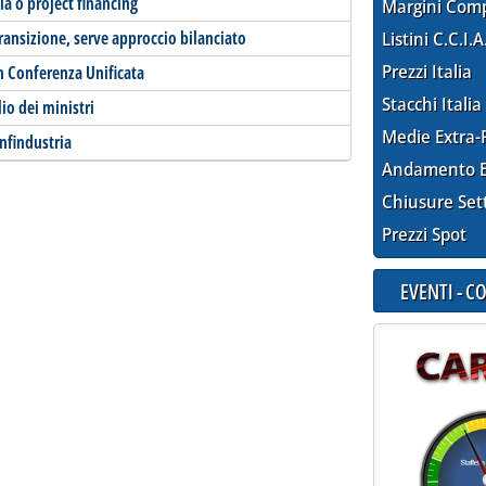
ia o project financing
Margini Com
transizione, serve approccio bilanciato
Listini C.C.I.A
Prezzi Italia
in Conferenza Unificata
Stacchi Italia
io dei ministri
Medie Extra-
nfindustria
Andamento E
Chiusure Set
Prezzi Spot
EVENTI - 