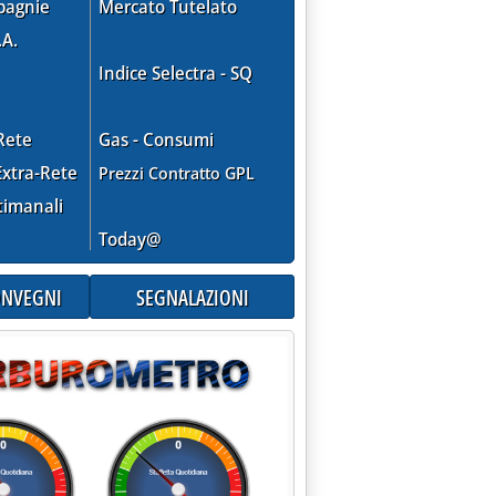
pagnie
Mercato Tutelato
.A.
Indice Selectra - SQ
Rete
Gas - Consumi
xtra-Rete
Prezzi Contratto GPL
timanali
Today@
CONVEGNI
SEGNALAZIONI