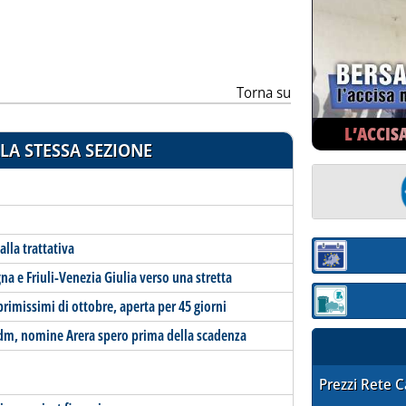
Torna su
L’ACCIS
LA STESSA SEZIONE
alla trattativa
Sezione:
na e Friuli-Venezia Giulia verso una stretta
 primissimi di ottobre, aperta per 45 giorni
Sezione: quotaz
 Cdm, nomine Arera spero prima della scadenza
STAFFETTA PRE
Prezzi Rete 