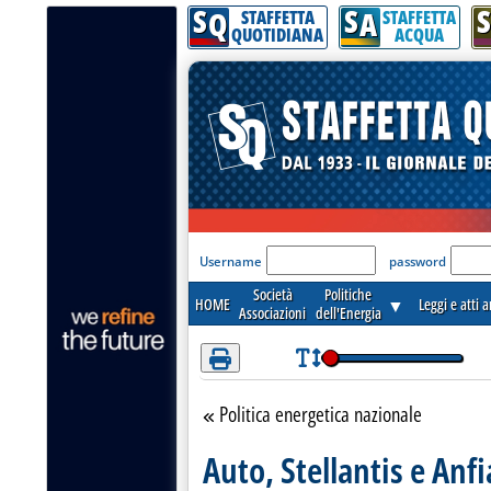
S
S
S
Attenzione! Esegui l'accesso per lèggere interamente la notizia.
Q
A
STAFFETTA
STAFFETTA
QUOTIDIANA
ACQUA
'Modulo Login per acceder
Username
password
Società
Politiche
HOME
▼
Leggi e atti 
Associazioni
dell'Energia
Politica energetica nazionale
Torna alla sezione
Auto, Stellantis e Anf