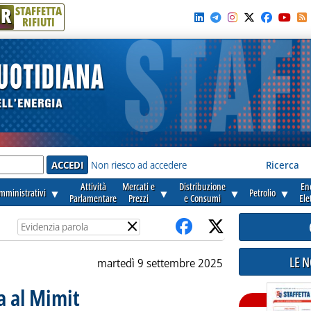
R
STAFFETTA
RIFIUTI
e'
Non riesco ad accedere
Ricerca
Attività
Mercati e
Distribuzione
En
amministrativi
▼
▼
▼
Petrolio
▼
Parlamentare
Prezzi
e Consumi
Ele
×
LE 
martedì 9 settembre 2025
ia al Mimit