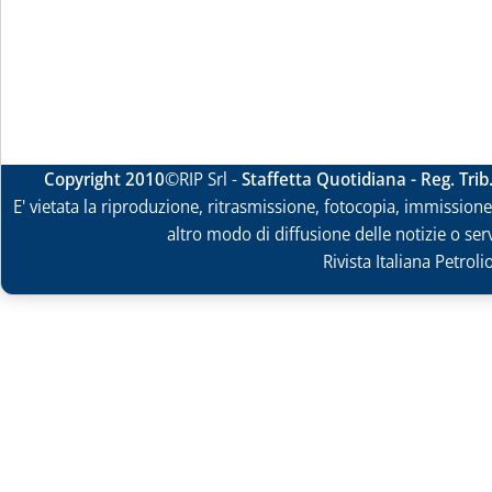
Copyright 2010
©RIP Srl -
Staffetta Quotidiana - Reg. Tri
E' vietata la riproduzione, ritrasmissione, fotocopia, immissione 
altro modo di diffusione delle notizie o ser
Rivista Italiana Petrol