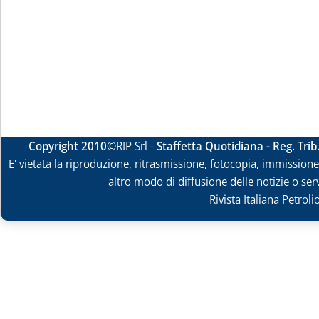
Copyright 2010
©RIP Srl -
Staffetta Quotidiana - Reg. Tri
E' vietata la riproduzione, ritrasmissione, fotocopia, immissione 
altro modo di diffusione delle notizie o ser
Rivista Italiana Petrol