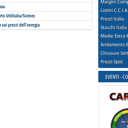
Margini Com
ana
Listini C.C.I.A
rto Utilitalia/Svimez
Prezzi Italia
sui prezzi dell'energia
Stacchi Italia
Medie Extra-
Andamento E
Chiusure Set
Prezzi Spot
EVENTI - 