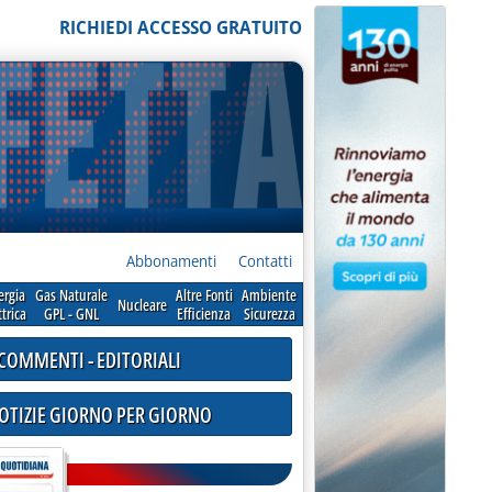
RICHIEDI ACCESSO GRATUITO
Abbonamenti
Contatti
ergia
Gas Naturale
Altre Fonti
Ambiente
Nucleare
ttrica
GPL - GNL
Efficienza
Sicurezza
COMMENTI - EDITORIALI
NOTIZIE GIORNO PER GIORNO