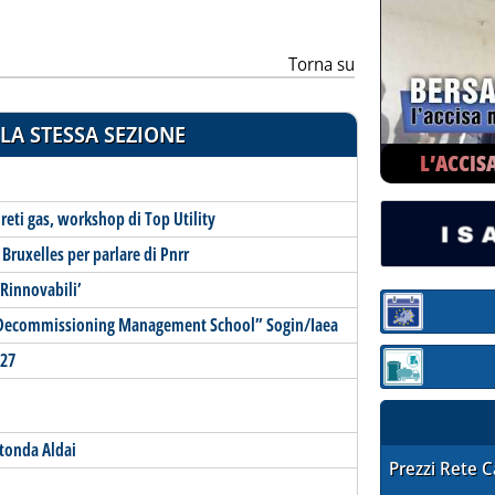
Torna su
LA STESSA SEZIONE
L’ACCIS
 reti gas, workshop di Top Utility
 Bruxelles per parlare di Pnrr
 Rinnovabili’
Sezione:
r Decommissioning Management School” Sogin/Iaea
027
Sezione: quotaz
otonda Aldai
STAFFETTA PRE
Prezzi Rete 