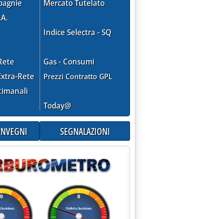
pagnie
Mercato Tutelato
.A.
Indice Selectra - SQ
Rete
Gas - Consumi
xtra-Rete
Prezzi Contratto GPL
timanali
Today@
CONVEGNI
SEGNALAZIONI