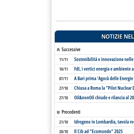
NOTIZIE NEL
Successive
Sostenibilità e innovazione nelle
11/11
FdI, i vertici energia e ambiente a
10/11
A Bari prima ‘Agorà delle Energie
07/11
Chiusa a Roma la “Pilot Nuclea
27/10
Oil&nonOil chiude e rilancia al 2
27/10
Precedenti
Idrogeno in Lombardia, tavola r
21/10
Il Cib ad “Ecomondo” 2025
20/10