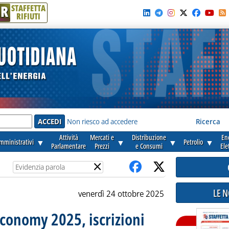
R
STAFFETTA
RIFIUTI
e'
Non riesco ad accedere
Ricerca
Attività
Mercati e
Distribuzione
En
amministrativi
▼
▼
▼
Petrolio
▼
Parlamentare
Prezzi
e Consumi
Ele
×
LE 
venerdì 24 ottobre 2025
Economy 2025, iscrizioni