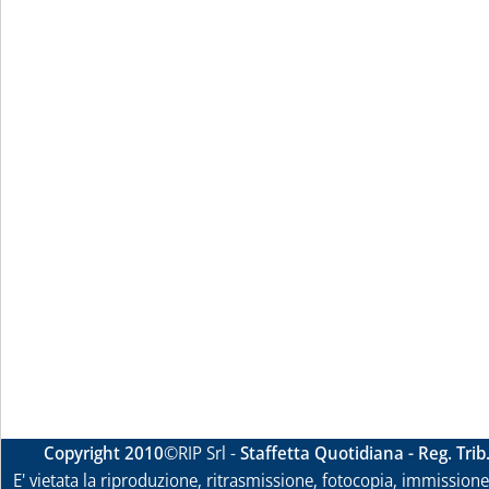
Copyright 2010
©RIP Srl -
Staffetta Quotidiana - Reg. Tri
E' vietata la riproduzione, ritrasmissione, fotocopia, immissione 