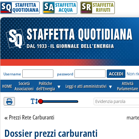
S
S
S
Attenzione! Esegui l'accesso per lèggere interamente la notizia.
Q
A
R
STAFFETTA
STAFFETTA
STAFFETTA
QUOTIDIANA
ACQUA
RIFIUTI
'Modulo Login per accedere'
Non ri
Username
password
Società
Politiche
Attività
HOME
▼
Leggi e atti amministrativi
▼
Associazioni
dell'Energia
Parlamentare
Prezzi Rete Carburanti
Torna alla sezione
marte
Dossier prezzi carburanti