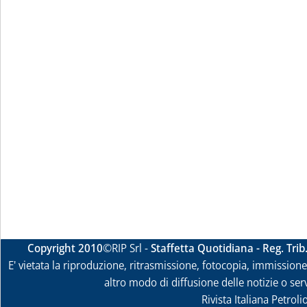
Copyright 2010
©RIP Srl -
Staffetta Quotidiana - Reg. Tri
E' vietata la riproduzione, ritrasmissione, fotocopia, immissione 
altro modo di diffusione delle notizie o ser
Rivista Italiana Petrol