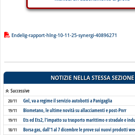
Lista allegati PDF alla notizia
Endelig-rapport-hlng-10-11-25-synergi-40896271
NOTIZIE NELLA STESSA SEZIONE
Successive
Gnl, va a regime il servizio autobotti a Panigaglia
20/11
Biometano, le ultime novità su allacciamenti e post-Pnrr
19/11
Ets ed Ets2, l’impatto su trasporto marittimo e stradale e indu
19/11
Borsa gas, dall'1 al 7 dicembre le prove sui nuovi prodotti w
18/11