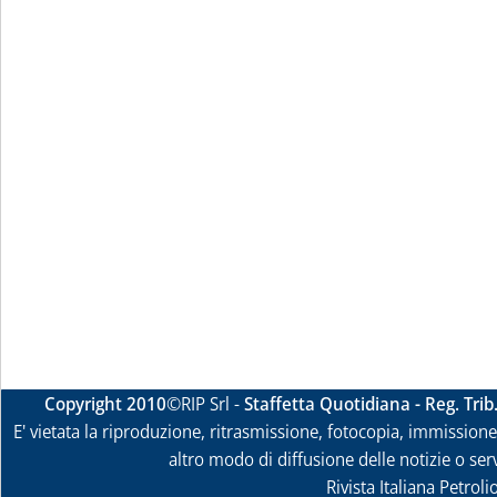
Copyright 2010
©RIP Srl -
Staffetta Quotidiana - Reg. Tri
E' vietata la riproduzione, ritrasmissione, fotocopia, immissione 
altro modo di diffusione delle notizie o ser
Rivista Italiana Petrol