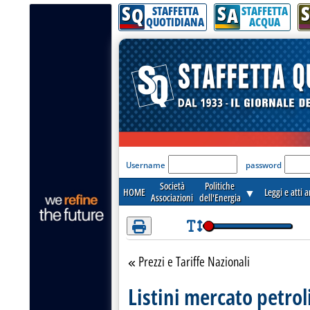
S
S
S
Attenzione! Esegui l'accesso per lèggere interamente la notizia.
Q
A
STAFFETTA
STAFFETTA
QUOTIDIANA
ACQUA
'Modulo Login per acceder
Username
password
Società
Politiche
HOME
▼
Leggi e atti 
Associazioni
dell'Energia
Prezzi e Tariffe Nazionali
Torna alla sezione
Listini mercato petrol