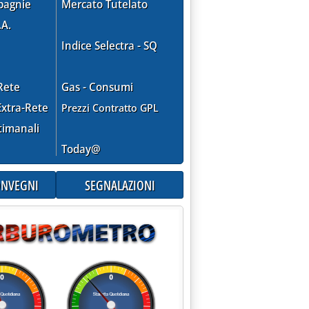
pagnie
Mercato Tutelato
.A.
Indice Selectra - SQ
Rete
Gas - Consumi
xtra-Rete
Prezzi Contratto GPL
timanali
Today@
CONVEGNI
SEGNALAZIONI