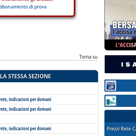
abbonamento di prova
L’ACCIS
Torna su
LA STESSA SEZIONE
Sezione:
-rete, indicazioni per domani
Sezione: quotaz
-rete, indicazioni per domani
-rete, indicazioni per domani
STAFFETTA PRE
Prezzi Rete 