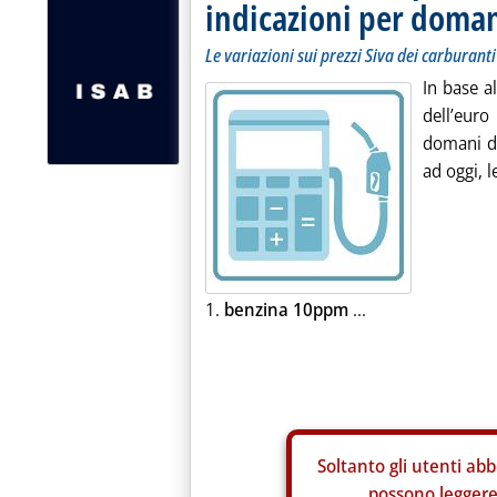
indicazioni per doma
Le variazioni sui prezzi Siva dei carburanti
In base a
dell’euro
domani do
ad oggi, l
1.
benzina 10ppm
...
Soltanto gli
utenti abb
possono leggere 