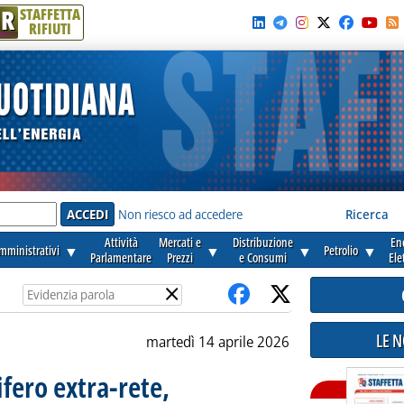
R
STAFFETTA
RIFIUTI
e'
Non riesco ad accedere
Ricerca
Attività
Mercati e
Distribuzione
En
amministrativi
▼
▼
▼
Petrolio
▼
Parlamentare
Prezzi
e Consumi
Ele
×
LE 
martedì 14 aprile 2026
ifero extra-rete,