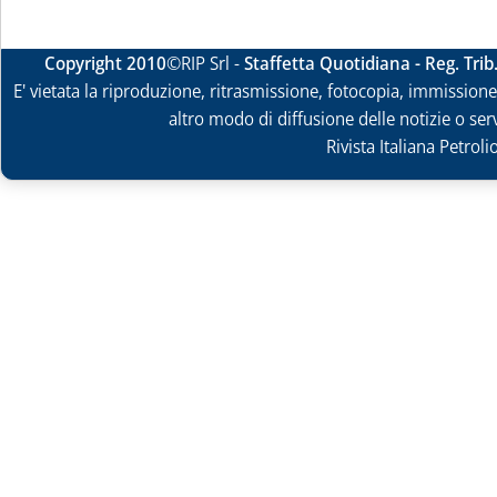
Copyright 2010
©RIP Srl -
Staffetta Quotidiana - Reg. Tri
E' vietata la riproduzione, ritrasmissione, fotocopia, immissione 
altro modo di diffusione delle notizie o ser
Rivista Italiana Petrol