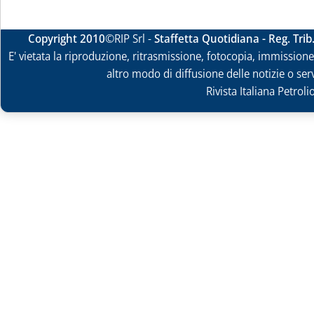
Copyright 2010
©RIP Srl -
Staffetta Quotidiana - Reg. Tri
E' vietata la riproduzione, ritrasmissione, fotocopia, immissione 
altro modo di diffusione delle notizie o ser
Rivista Italiana Petrol