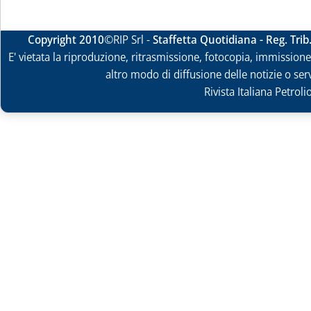
Copyright 2010
©RIP Srl -
Staffetta Quotidiana - Reg. Tri
E' vietata la riproduzione, ritrasmissione, fotocopia, immissione 
altro modo di diffusione delle notizie o ser
Rivista Italiana Petrol