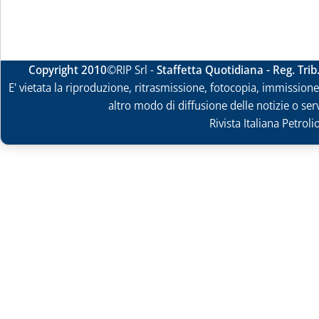
Copyright 2010
©RIP Srl -
Staffetta Quotidiana - Reg. Tri
E' vietata la riproduzione, ritrasmissione, fotocopia, immissione 
altro modo di diffusione delle notizie o ser
Rivista Italiana Petrol