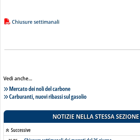
Lista allegati PDF alla notizia
Chiusure settimanali
Vedi anche...
Lista notizie correlate
Mercato dei noli del carbone
Carburanti, nuovi ribassi sul gasolio
NOTIZIE NELLA STESSA SEZIONE
Successive