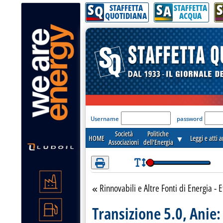
S
S
S
Attenzione! Esegui l'accesso per lèggere interamente la notizia.
Q
A
STAFFETTA
STAFFETTA
QUOTIDIANA
ACQUA
'Modulo Login per acceder
Username
password
Società
Politiche
HOME
▼
Leggi e atti 
Associazioni
dell'Energia
Rinnovabili e Altre Fonti di Energia - E
Torna alla sezione
Transizione 5.0, Anie: