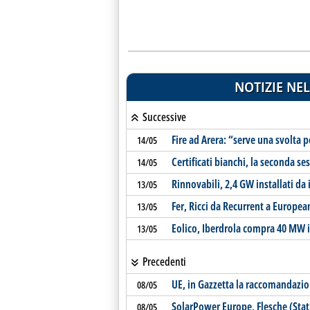
NOTIZIE NEL
Successive
Fire ad Arera: “serve una svolta 
14/05
Certificati bianchi, la seconda s
14/05
Rinnovabili, 2,4 GW installati da 
13/05
Fer, Ricci da Recurrent a Europea
13/05
Eolico, Iberdrola compra 40 MW i
13/05
Precedenti
UE, in Gazzetta la raccomandazi
08/05
SolarPower Europe, Flesche (Stat
08/05