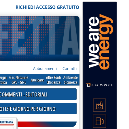
RICHIEDI ACCESSO GRATUITO
Abbonamenti
Contatti
ergia
Gas Naturale
Altre Fonti
Ambiente
Nucleare
ttrica
GPL - GNL
Efficienza
Sicurezza
COMMENTI - EDITORIALI
NOTIZIE GIORNO PER GIORNO