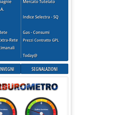
pagnie
Mercato Tutelato
.A.
Indice Selectra - SQ
Rete
Gas - Consumi
xtra-Rete
Prezzi Contratto GPL
timanali
Today@
CONVEGNI
SEGNALAZIONI