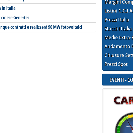
Margini Com
in Italia
Listini C.C.I.A
 cinese Genertec
Prezzi Italia
inque contratti e realizzerà 90 MW fotovoltaici
Stacchi Italia
Medie Extra-
Andamento E
Chiusure Set
Prezzi Spot
EVENTI - 