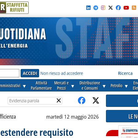
R
STAFFETTA
RIFIUTI
e'
Non riesco ad accedere
Ricerca
Attività
Mercati e
Distribuzione
En
amministrativi
▼
▼
▼
Petrolio
▼
Parlamentare
Prezzi
e Consumi
Ele
×
LE 
fficienza
martedì 12 maggio 2026
 estendere requisito