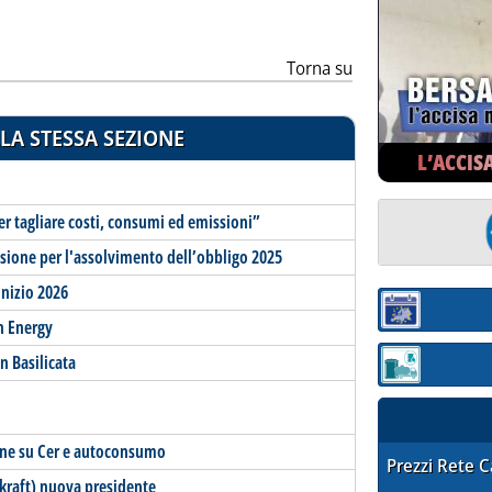
Torna su
LA STESSA SEZIONE
L’ACCIS
per tagliare costi, consumi ed emissioni”
essione per l'assolvimento dell’obbligo 2025
inizio 2026
Sezione:
n Energy
n Basilicata
Sezione: quotaz
one su Cer e autoconsumo
STAFFETTA PRE
Prezzi Rete 
kraft) nuova presidente