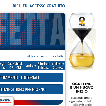
RICHIEDI ACCESSO GRATUITO
Abbonamenti
Contatti
ergia
Gas Naturale
Altre Fonti
Ambiente
Nucleare
ttrica
GPL - GNL
Efficienza
Sicurezza
COMMENTI - EDITORIALI
NOTIZIE GIORNO PER GIORNO