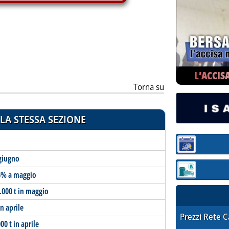
ia
L’ACCIS
Torna su
LA STESSA SEZIONE
Sezione:
 giugno
Sezione: quotaz
,6% a maggio
.000 t in maggio
in aprile
STAFFETTA PRE
Prezzi Rete 
00 t in aprile