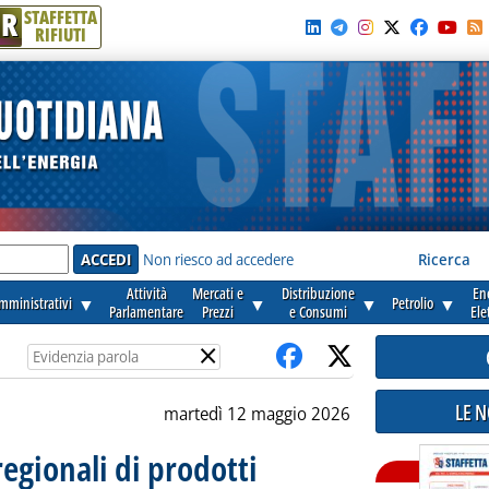
R
STAFFETTA
RIFIUTI
e'
Non riesco ad accedere
Ricerca
Attività
Mercati e
Distribuzione
En
amministrativi
▼
▼
▼
Petrolio
▼
Parlamentare
Prezzi
e Consumi
Ele
×
LE 
martedì 12 maggio 2026
regionali di prodotti