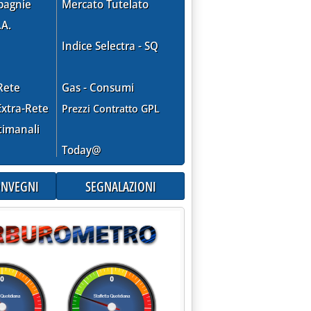
pagnie
Mercato Tutelato
.A.
Indice Selectra - SQ
Rete
Gas - Consumi
xtra-Rete
Prezzi Contratto GPL
timanali
Today@
CONVEGNI
SEGNALAZIONI