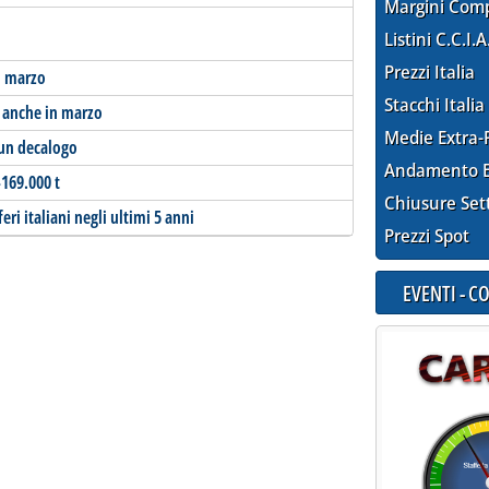
Margini Com
Listini C.C.I.A
Prezzi Italia
n marzo
Stacchi Italia
o anche in marzo
Medie Extra-
 un decalogo
Andamento E
-169.000 t
Chiusure Set
ri italiani negli ultimi 5 anni
Prezzi Spot
EVENTI - 