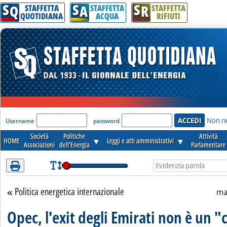
S
S
S
Attenzione! Esegui l'accesso per lèggere interamente la notizia.
Q
A
R
STAFFETTA
STAFFETTA
STAFFETTA
QUOTIDIANA
ACQUA
RIFIUTI
'Modulo Login per accedere'
Non ri
Username
password
Società
Politiche
Attività
HOME
▼
Leggi e atti amministrativi
▼
Associazioni
dell'Energia
Parlamentare
Politica energetica internazionale
Torna alla sezione
ma
Opec, l'exit degli Emirati non è un "