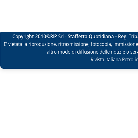
Copyright 2010
©RIP Srl -
Staffetta Quotidiana - Reg. Tri
E' vietata la riproduzione, ritrasmissione, fotocopia, immissione 
altro modo di diffusione delle notizie o ser
Rivista Italiana Petrol