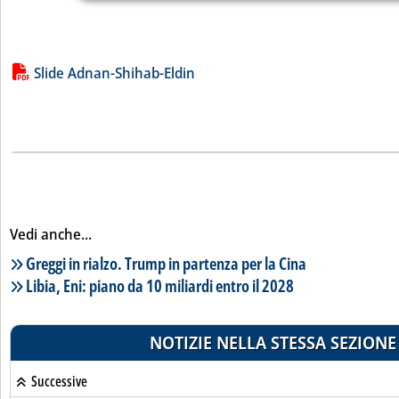
Lista allegati PDF alla notizia
Slide Adnan-Shihab-Eldin
Vedi anche...
Lista notizie correlate
Greggi in rialzo. Trump in partenza per la Cina
Libia, Eni: piano da 10 miliardi entro il 2028
NOTIZIE NELLA STESSA SEZIONE
Successive