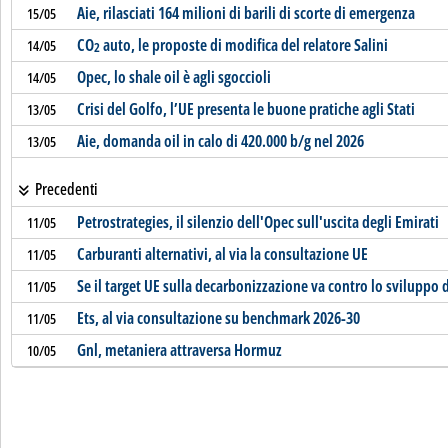
Aie, rilasciati 164 milioni di barili di scorte di emergenza
15/05
CO
auto, le proposte di modifica del relatore Salini
14/05
2
Opec, lo shale oil è agli sgoccioli
14/05
Crisi del Golfo, l’UE presenta le buone pratiche agli Stati
13/05
Aie, domanda oil in calo di 420.000 b/g nel 2026
13/05
Precedenti
Petrostrategies, il silenzio dell'Opec sull'uscita degli Emirati
11/05
Carburanti alternativi, al via la consultazione UE
11/05
Se il target UE sulla decarbonizzazione va contro lo sviluppo d
11/05
Ets, al via consultazione su benchmark 2026-30
11/05
Gnl, metaniera attraversa Hormuz
10/05