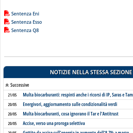
Lista allegati PDF alla notizia
Sentenza Eni
Sentenza Esso
Sentenza Q8
NOTIZIE NELLA STESSA SEZIONE
Successive
Multa biocarburanti: respinti anche i ricorsi di IP, Saras e Tam
21/05
Energivori, aggiornamento sulle condizionalità verdi
20/05
Multa biocarburanti, cosa ignorano il Tar e l’Antitrust
20/05
Accise, verso una proroga selettiva
20/05
Gettito da accise sull’energia in aumento dell’8,7% a marzo
20/05