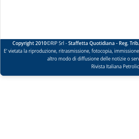
Copyright 2010
©RIP Srl -
Staffetta Quotidiana - Reg. Tri
E' vietata la riproduzione, ritrasmissione, fotocopia, immissione 
altro modo di diffusione delle notizie o ser
Rivista Italiana Petrol